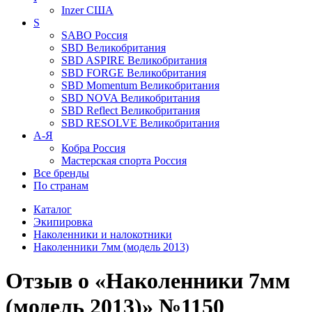
Inzer
США
S
SABO
Россия
SBD
Великобритания
SBD ASPIRE
Великобритания
SBD FORGE
Великобритания
SBD Momentum
Великобритания
SBD NOVA
Великобритания
SBD Reflect
Великобритания
SBD RESOLVE
Великобритания
А-Я
Кобра
Россия
Мастерская спорта
Россия
Все бренды
По странам
Каталог
Экипировка
Наколенники и налокотники
Наколенники 7мм (модель 2013)
Отзыв о «Наколенники 7мм
(модель 2013)» №1150