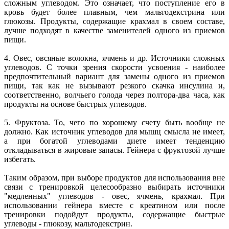
сложным углеводом. Это означает, что поступление его в
кровь будет более плавным, чем мальтодекстрина или
глюкозы. Продукты, содержащие крахмал в своем составе,
лучше подходят в качестве заменителей одного из приемов
пищи.
4. Овес, овсяные волокна, ячмень и др. Источники сложных
углеводов. С точки зрения скорости усвоения - наиболее
предпочтительный вариант для замены одного из приемов
пищи, так как не вызывают резкого скачка инсулина и,
соответственно, волчьего голода через полтора-два часа, как
продукты на основе быстрых углеводов.
5. Фруктоза. То, чего по хорошему счету быть вообще не
должно. Как источник углеводов для мышц смысла не имеет,
а при богатой углеводами диете имеет тенденцию
откладываться в жировые запасы. Гейнера с фруктозой лучше
избегать.
Таким образом, при выборе продуктов для использования вне
связи с тренировкой целесообразно выбирать источники
"медленных" углеводов - овес, ячмень, крахмал. При
использовании гейнера вместе с креатином или после
тренировки подойдут продукты, содержащие быстрые
углеводы - глюкозу, мальтодекстрин.