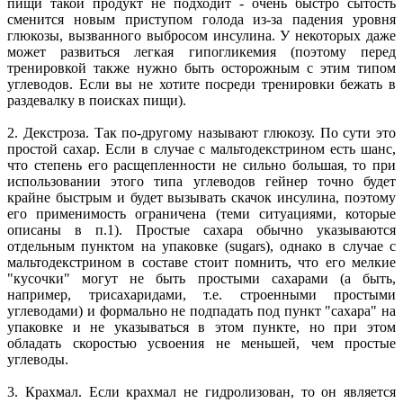
пищи такой продукт не подходит - очень быстро сытость
сменится новым приступом голода из-за падения уровня
глюкозы, вызванного выбросом инсулина. У некоторых даже
может развиться легкая гипогликемия (поэтому перед
тренировкой также нужно быть осторожным с этим типом
углеводов. Если вы не хотите посреди тренировки бежать в
раздевалку в поисках пищи).
2. Декстроза. Так по-другому называют глюкозу. По сути это
простой сахар. Если в случае с мальтодекстрином есть шанс,
что степень его расщепленности не сильно большая, то при
использовании этого типа углеводов гейнер точно будет
крайне быстрым и будет вызывать скачок инсулина, поэтому
его применимость ограничена (теми ситуациями, которые
описаны в п.1). Простые сахара обычно указываются
отдельным пунктом на упаковке (sugars), однако в случае с
мальтодекстрином в составе стоит помнить, что его мелкие
"кусочки" могут не быть простыми сахарами (а быть,
например, трисахаридами, т.е. строенными простыми
углеводами) и формально не подпадать под пункт "сахара" на
упаковке и не указываться в этом пункте, но при этом
обладать скоростью усвоения не меньшей, чем простые
углеводы.
3. Крахмал. Если крахмал не гидролизован, то он является