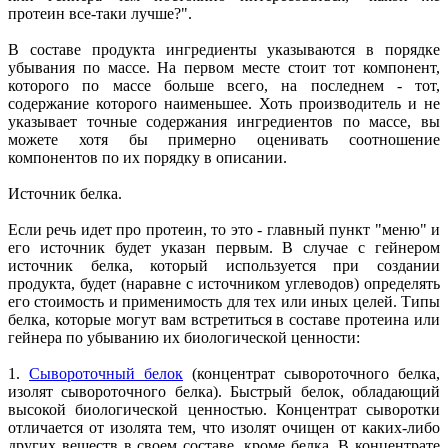
протеин все-таки лучше?".
В составе продукта ингредиенты указываются в порядке
убывания по массе. На первом месте стоит тот компонент,
которого по массе больше всего, на последнем - тот,
содержание которого наименьшее. Хоть производитель и не
указывает точные содержания ингредиентов по массе, вы
можете хотя бы примерно оценивать соотношение
компонентов по их порядку в описании.
Источник белка.
Если речь идет про протеин, то это - главный пункт "меню" и
его источник будет указан первым. В случае с гейнером
источник белка, который используется при создании
продукта, будет (наравне с источником углеводов) определять
его стоимость и применимость для тех или иных целей. Типы
белка, которые могут вам встретиться в составе протеина или
гейнера по убыванию их биологической ценности:
1.
Сывороточный белок
(концентрат сывороточного белка,
изолят сывороточного белка). Быстрый белок, обладающий
высокой биологической ценностью. Концентрат сыворотки
отличается от изолята тем, что изолят очищен от каких-либо
других веществ в своем составе, кроме белка. В концентрате