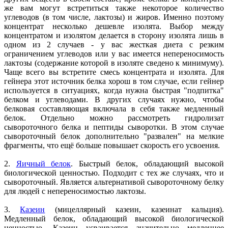
же вам могут встретиться также некоторое количество
углеводов (в том числе, лактозы) и жиров. Именно поэтому
концентрат несколько дешевле изолята. Выбор между
концентратом и изолятом делается в сторону изолята лишь в
одном из 2 случаев - у вас жесткая диета с резким
ограничением углеводов или у вас имеется непереносимость
лактозы (содержание которой в изоляте сведено к минимуму).
Чаще всего вы встретите смесь концентрата и изолята. Для
гейнера этот источник белка хорош в том случае, если гейнер
используется в ситуациях, когда нужна быстрая "подпитка"
белком и углеводами. В других случаях нужно, чтобы
белковая составляющая включала в себя также медленный
белок. Отдельно можно рассмотреть гидролизат
сывороточного белка и пептиды сыворотки. В этом случае
сывороточный белок дополнительно "развален" на мелкие
фрагменты, что ещё больше повышает скорость его усвоения.
2.
Яичный белок
. Быстрый белок, обладающий высокой
биологической ценностью. Подходит с тех же случаях, что и
сывороточный. Является альтернативой сывороточному белку
для людей с непереносимостью лактозы.
3.
Казеин
(мицеллярный казеин, казеинат кальция).
Медленный белок, обладающий высокой биологической
ценностью. Казеин усваивается значительно медленнее