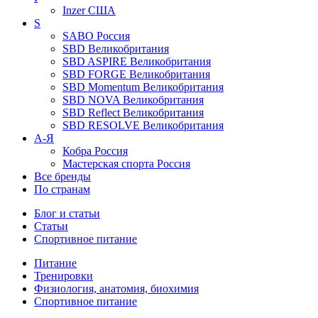
Inzer
США
S
SABO
Россия
SBD
Великобритания
SBD ASPIRE
Великобритания
SBD FORGE
Великобритания
SBD Momentum
Великобритания
SBD NOVA
Великобритания
SBD Reflect
Великобритания
SBD RESOLVE
Великобритания
А-Я
Кобра
Россия
Мастерская спорта
Россия
Все бренды
По странам
Блог и статьи
Статьи
Спортивное питание
Питание
Тренировки
Физиология, анатомия, биохимия
Спортивное питание