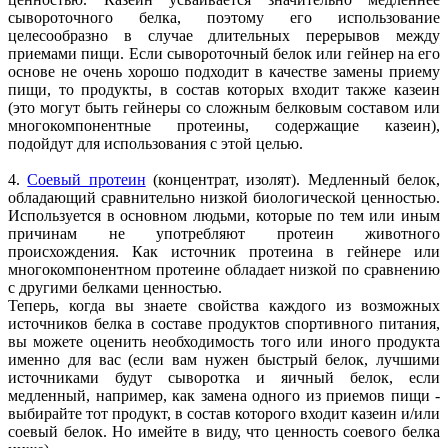
сывороточного белка, поэтому его использование
целесообразно в случае длительных перерывов между
приемами пищи. Если сывороточный белок или гейнер на его
основе не очень хорошо подходит в качестве замены приему
пищи, то продукты, в состав которых входит также казеин
(это могут быть гейнеры со сложным белковым составом или
многокомпонентные протеины, содержащие казеин),
подойдут для использования с этой целью.
4.
Соевый протеин
(концентрат, изолят). Медленный белок,
обладающий сравнительно низкой биологической ценностью.
Используется в основном людьми, которые по тем или иным
причинам не употребляют протеин животного
происхождения. Как источник протеина в гейнере или
многокомпонентном протеине обладает низкой по сравнению
с другими белками ценностью.
Теперь, когда вы знаете свойства каждого из возможных
источников белка в составе продуктов спортивного питания,
вы можете оценить необходимость того или иного продукта
именно для вас (если вам нужен быстрый белок, лучшими
источниками будут сыворотка и яичный белок, если
медленный, например, как замена одного из приемов пищи -
выбирайте тот продукт, в состав которого входит казеин и/или
соевый белок. Но имейте в виду, что ценность соевого белка