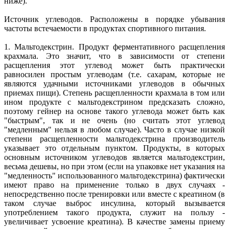
ниже).
Источник углеводов. Расположены в порядке убывания
частоты встечаемости в продуктах спортивного питания.
1. Мальтодекстрин. Продукт ферментативного расщепления
крахмала. Это значит, что в зависимости от степени
расщепления этот углевод может быть практически
равносилен простым углеводам (т.е. сахарам, которые не
являются удачными источниками углеводов в обычных
приемах пищи). Степень расщепленности крахмала в том или
ином продукте с мальтодекстрином предсказать сложно,
поэтому гейнер на основе такого углевода может быть как
"быстрым", так и не очень (но считать этот углевод
"медленным" нельзя в любом случае). Часто в случае низкой
степени расщепленности мальтодекстрина производитель
указывает это отдельным пунктом. Продукты, в которых
основным источником углеводов является мальтодекстрин,
весьма дешевы, но при этом (если на упаковке нет указания на
"медленность" использованного мальтодекстрина) фактически
имеют право на применение только в двух случаях -
непосредственно после тренировки или вместе с креатином (в
таком случае выброс инсулина, который вызывается
употреблением такого продукта, служит на пользу -
увеличивает усвоение креатина). В качестве замены приему