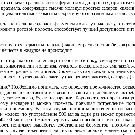
ества сначала расщепляются ферментами до простых, при этом ч
крахмала, содержащие тысячи молекул простых сахаров, связанн
а). Пищеварительные ферменты секретируются различными отдела
 так как слюна содержит ферменты амилазу и мальтазу, ответст
ходит в ротовой полости, способствует лучшей доступности пи
етируются ферменты пепсин (начинает расщепление белков) и же
 веществ в желудке не происходит.
 - открываются в двенадцатиперстную кишку, в которую пища п
ин, химотрипсин и эластаза, углеводы расщепляются амилазой, 
ментом, расщепляет липаза. Кроме того, сам тонкий кишечник 
 простых углеводов) - лактазу (расщепляет лактозу), сахаразу (р
ание? Необходимо понимать, что определенное количество ферм
м, довольно постоянно и связано с вашими нынешними потреб
вас, скорее всего, будет несварение. Хорошо то, что организм 
ому несварения можно избежать, повышая потребление пост
о и понемногу. В этом случае организм постепенно повыси
ли молоко, то употребление 500 мл за один раз может привест
50-100 мл в день) может вернуть вам способность использоват
рот, понижает выработку собственных ферментов, поэтому так
 в случае повышения на постоянной основе количества потр