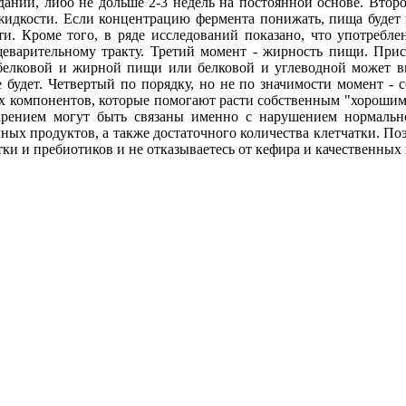
даний, либо не дольше 2-3 недель на постоянной основе. Втор
жидкости. Если концентрацию фермента понижать, пища будет 
ти. Кроме того, в ряде исследований показано, что употреб
еварительному тракту. Третий момент - жирность пищи. Прис
 белковой и жирной пищи или белковой и углеводной может вы
 будет. Четвертый по порядку, но не по значимости момент - 
х компонентов, которые помогают расти собственным "хорошим"
арением могут быть связаны именно с нарушением нормальн
ных продуктов, а также достаточного количества клетчатки. По
тки и пребиотиков и не отказываетесь от кефира и качественных