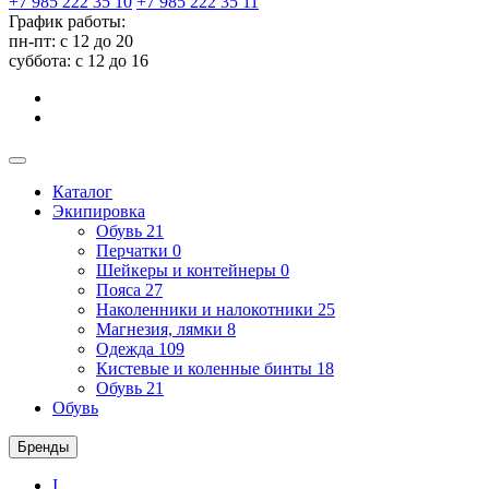
+7 985 222 35 10
+7 985 222 35 11
График работы:
пн-пт: с 12 до 20
суббота: c 12 до 16
Каталог
Экипировка
Обувь
21
Перчатки
0
Шейкеры и контейнеры
0
Пояса
27
Наколенники и налокотники
25
Магнезия, лямки
8
Одежда
109
Кистевые и коленные бинты
18
Обувь
21
Обувь
Бренды
I