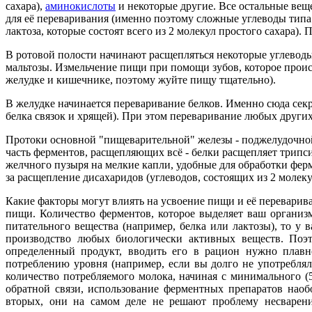
сахара),
аминокислоты
и некоторые другие. Все остальные вещ
для её переваривания (именно поэтому сложные углеводы типа 
лактоза, которые состоят всего из 2 молекул простого сахар
В ротовой полости начинают расщепляться некоторые углеводы,
мальтозы. Измельчение пищи при помощи зубов, которое проис
желудке и кишечнике, поэтому жуйте пищу тщательно).
В желудке начинается переваривание белков. Именно сюда секр
белка связок и хрящей). При этом переваривание любых других
Протоки основной "пищеварительной" железы - поджелудочной
часть ферментов, расщепляющих всё - белки расщепляет трипс
желчного пузыря на мелкие капли, удобные для обработки фер
за расщепление дисахаридов (углеводов, состоящих из 2 молекул
Какие факторы могут влиять на усвоение пищи и её переварив
пищи. Количество ферментов, которое выделяет ваш организ
питательного вещества (например, белка или лактозы), то у 
производство любых биологически активных веществ. Поэт
определенный продукт, вводить его в рацион нужно плавн
потреблению уровня (например, если вы долго не употребля
количество потребляемого молока, начиная с минимального (
обратной связи, использование ферментных препаратов наобо
вторых, они на самом деле не решают проблему несварения