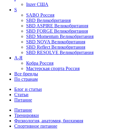
Inzer
США
S
SABO
Россия
SBD
Великобритания
SBD ASPIRE
Великобритания
SBD FORGE
Великобритания
SBD Momentum
Великобритания
SBD NOVA
Великобритания
SBD Reflect
Великобритания
SBD RESOLVE
Великобритания
А-Я
Кобра
Россия
Мастерская спорта
Россия
Все бренды
По странам
Блог и статьи
Статьи
Питание
Питание
Тренировки
Физиология, анатомия, биохимия
Спортивное питание