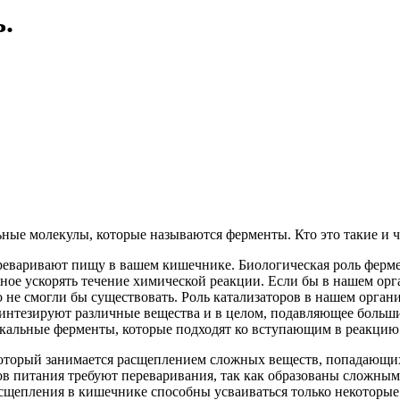
ь.
ые молекулы, которые называются ферменты. Кто это такие и ч
переваривают пищу в вашем кишечнике. Биологическая роль ферм
собное ускорять течение химической реакции. Если бы в нашем о
то не смогли бы существовать. Роль катализаторов в нашем орг
синтезируют различные вещества и в целом, подавляющее больш
икальные ферменты, которые подходят ко вступающим в реакцию 
оторый занимается расщеплением сложных веществ, попадающих
 питания требуют переваривания, так как образованы сложными 
асщепления в кишечнике способны усваиваться только некоторые