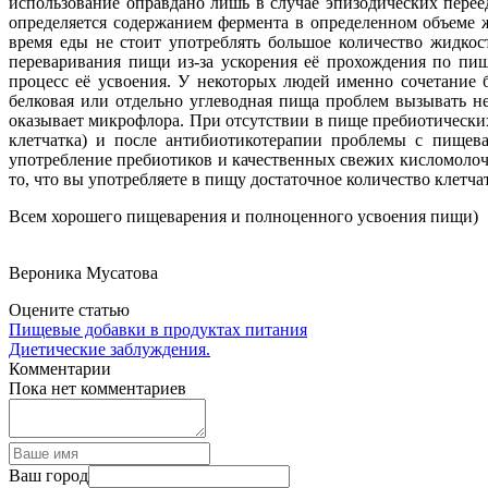
использование оправдано лишь в случае эпизодических перее
определяется содержанием фермента в определенном объеме 
время еды не стоит употреблять большое количество жидкос
переваривания пищи из-за ускорения её прохождения по пищ
процесс её усвоения. У некоторых людей именно сочетание
белковая или отдельно углеводная пища проблем вызывать не
оказывает микрофлора. При отсутствии в пище пребиотически
клетчатка) и после антибиотикотерапии проблемы с пищев
употребление пребиотиков и качественных свежих кисломолоч
то, что вы употребляете в пищу достаточное количество клетча
Всем хорошего пищеварения и полноценного усвоения пищи)
Вероника Мусатова
Оцените статью
Пищевые добавки в продуктах питания
Диетические заблуждения.
Комментарии
Пока нет комментариев
Ваш город