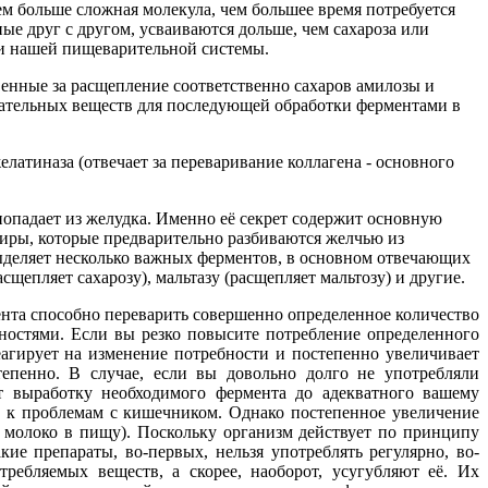
ем больше сложная молекула, чем большее время потребуется
ые друг с другом, усваиваются дольше, чем сахароза или
ми нашей пищеварительной системы.
венные за расщепление соответственно сахаров амилозы и
тательных веществ для последующей обработки ферментами в
латиназа (отвечает за переваривание коллагена - основного
опадает из желудка. Именно её секрет содержит основную
жиры, которые предварительно разбиваются желчью из
выделяет несколько важных ферментов, в основном отвечающих
асщепляет сахарозу), мальтазу (расщепляет мальтозу) и другие.
ента способно переварить совершенно определенное количество
ностями. Если вы резко повысите потребление определенного
реагирует на изменение потребности и постепенно увеличивает
епенно. В случае, если вы довольно долго не употребляли
т выработку необходимого фермента до адекватного вашему
и к проблемам с кишечником. Однако постепенное увеличение
ь молоко в пищу). Поскольку организм действует по принципу
ие препараты, во-первых, нельзя употреблять регулярно, во-
ебляемых веществ, а скорее, наоборот, усугубляют её. Их