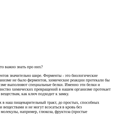
то важно знать про них?
ентов значительно шире. Ферменты - это биологические
рганизме не было ферментов, химические реакции протекали бы
анизме выполняют специальные белки. Именно эти белки и
инство химических превращений в нашем организме протекает
веществам, как ключ подходит к замку.
 в наш пищеварительный тракт, до простых, способных
веществами и не могут всосаться в кровь без
 молекулы, например, глюкоза, фруктоза (простые