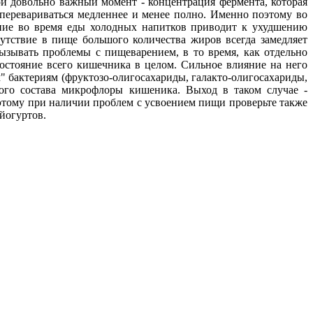
ой довольно важный момент - концентрация фермента, которая
перевариваться медленнее и менее полно. Именно поэтому во
ление во время еды холодных напитков приводит к ухудшению
утствие в пище большого количества жиров всегда замедляет
зывать проблемы с пищеварением, в то время, как отдельно
состояние всего кишечника в целом. Сильное влияние на него
 бактериям (фруктозо-олигосахариды, галакто-олигосахариды,
ого состава микрофлоры кишеника. Выход в таком случае -
этому при наличии проблем с усвоением пищи проверьте также
 йогуртов.