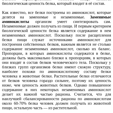
биологическая ценность белка, который входит в её состав.
Как известно, все белки построены из аминокислот, которые
делятся на заменимые и незаменимые.
Заменимые
аминокислоты
организм умеет синтезировать сам.
Незаменимые должен получать из пищи. И первым критерием
биологической ценности белка является содержание в нем
незаменимых аминокислот. Поскольку после расщепления
белки пищи служат источниками аминокислот для
построения собственных белков, важным является не столько
содержание незаменимых аминокислот, сколько их баланс.
Пропорции, в которых аминокислоты содержатся в белке,
должны быть максимально близки к пропорциям, в которых
они входят в состав белков человеческого тела. Поскольку у
близких групп организмов белки имеют схожую структуру,
наиболее похожи по аминокислотному составу белки
человека и животные белки. Растительные белки отличаются
от белков человека гораздо сильнее, поэтому их ценность
ниже, чем ценность животных белков. Однако повышенное
содержание в них некоторых незаменимых аминокислот
делает их важной частью рациона. Считается, что для
наилучшей сбалансированности рациона по аминокислотам
около 60-70% белка человек должен получать из животной
пищи, остальную часть — из растительной.