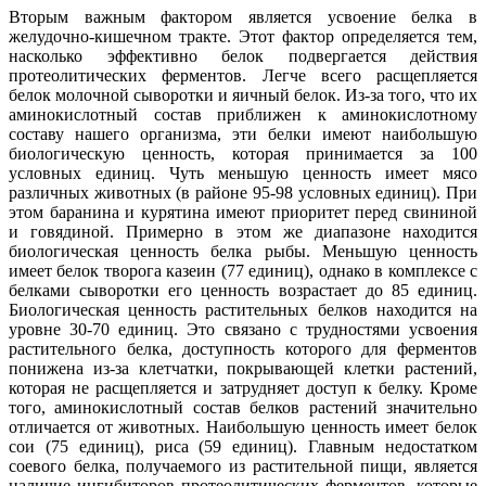
Вторым важным фактором является усвоение белка в
желудочно-кишечном тракте. Этот фактор определяется тем,
насколько эффективно белок подвергается действия
протеолитических ферментов. Легче всего расщепляется
белок молочной сыворотки и яичный белок. Из-за того, что их
аминокислотный состав приближен к аминокислотному
составу нашего организма, эти белки имеют наибольшую
биологическую ценность, которая принимается за 100
условных единиц. Чуть меньшую ценность имеет мясо
различных животных (в районе 95-98 условных единиц). При
этом баранина и курятина имеют приоритет перед свининой
и говядиной. Примерно в этом же диапазоне находится
биологическая ценность белка рыбы. Меньшую ценность
имеет белок творога казеин (77 единиц), однако в комплексе с
белками сыворотки его ценность возрастает до 85 единиц.
Биологическая ценность растительных белков находится на
уровне 30-70 единиц. Это связано с трудностями усвоения
растительного белка, доступность которого для ферментов
понижена из-за клетчатки, покрывающей клетки растений,
которая не расщепляется и затрудняет доступ к белку. Кроме
того, аминокислотный состав белков растений значительно
отличается от животных. Наибольшую ценность имеет белок
сои (75 единиц), риса (59 единиц). Главным недостатком
соевого белка, получаемого из растительной пищи, является
наличие ингибиторов протеолитических ферментов, которые