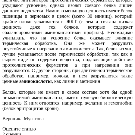
ухудшают усвоение, однако изолят соевого белка лишен
данного недостатка. Намного меньшую ценность имеют белок
пшеницы и зерновых в целом (всего 30 единиц), который
крайне плохо усваивается в ЖКТ (с чем и связана низкая
ценность даже тех белков, которые содержат
сбалансированный аминокислотный профиль). Необходимо
учитывать, что на усвоение белка оказывает влияние
термическая обработка. Она же может разрушать
неустойчивые к нагреванию аминокислоты. Так, белок из яиц
лучше усваивается после термической обработки, так как в
сыром виде он содержит вещества, подавляющие действие
протеолитических ферментов, а при нагревании они
разрушаются. С другой стороны, при длительной термической
обработке, например, молока, в нем разрушаются такие
ценные
аминокислоты
, как лизин и метионин.
Белки, которые не имеют в своем составе хотя бы одной
незаменимой аминокислоты, имеют нулевую биологическую
ценность. К ним относятся, например, желатин и гемоглобин
(белок эритроцитов крови).
Вероника Мусатова
Оцените статью
2
оценки