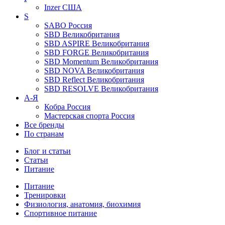
Inzer
США
S
SABO
Россия
SBD
Великобритания
SBD ASPIRE
Великобритания
SBD FORGE
Великобритания
SBD Momentum
Великобритания
SBD NOVA
Великобритания
SBD Reflect
Великобритания
SBD RESOLVE
Великобритания
А-Я
Кобра
Россия
Мастерская спорта
Россия
Все бренды
По странам
Блог и статьи
Статьи
Питание
Питание
Тренировки
Физиология, анатомия, биохимия
Спортивное питание