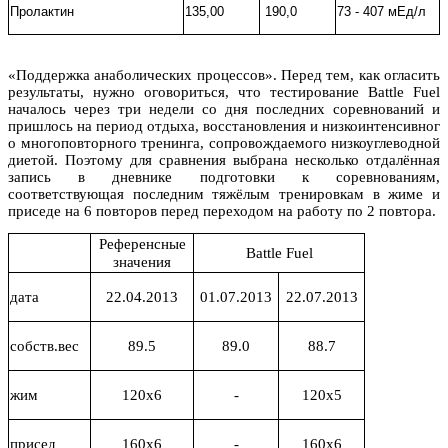
Пролактин
135,00
190,0
73 - 407 мЕд/л
«Поддержка анаболических процессов». Перед тем, как огласить
результаты, нужно оговориться, что тестирование Battle Fuel
началось через три недели со дня последних соревнований и
пришлось на период отдыха, восстановления и низкоинтенсивног
о многоповторного тренинга, сопровождаемого низкоуглеводной
диетой. Поэтому для сравнения выбрана несколько отдалённая
запись в дневнике подготовки к соревнованиям,
соответствующая последним тяжёлым тренировкам в жиме и
приседе на 6 повторов перед переходом на работу по 2 повтора.
Референcные
Battle Fuel
значения
дата
22.04.2013
01.07.2013
22.07.2013
собств.вес
89.5
89.0
88.7
жим
120х6
-
120х5
присед
160х6
-
160х6