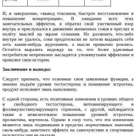
И, в завершение, «вывод токсинов, быстрое восстановление и
повышение концентрации». В ожидании всех этих
замечательных эффектов, я обратил свой умственный взор
внутрь и прислушался к движению жизненных соков в чреслах и
полёту мыслей на экране сознания. Но различить что-либо
внутри не удалось, соки предательски не хотели выдавать себя
хоть каким-нибудь журчанием, а мысли привычно роились.
Остаётся выразить надежду на то, что более удачливые
потребители непременно насладятся упомянутыми эффектами и
пришлют свои истории.
Заключение и выводы:
Следует признать, что основные свои заявленные функции, а
именно подъём уровня тестостерона и понижение эстрогена,
продукт исполняет лишь наполовину.
С одной стороны, есть позитивные изменения в уровнях общего
и свободного тестостерона, лютеинизирующего и
фолликулостимули
рующего гормонов, с другой, наблюдается
также и нежелательное повышение уровней эстрогена,
пролактина, кортизола. Однако в силу того, что эти изменения
являются лишь подвижками в пределах нормативных значений,
сколь-нибудь заметного эффекта на самочувствие и спортивные
результаты они не оказали.