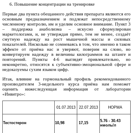
Повышение концентрации на тренировке
Первые два пункта обещанного действия препарата являются его
основным предназначением и подлежат непосредственном
у
численному контролю, им и уделим основное внимание. Пункт 3
– поддержка анаболизма – искусно сформулирован
маркетологами, и, не утверждая прямо, тем не менее, создаёт
смутную надежду на рост мышечной массы и силовых
показателей. Нисколько не сомневаясь в том, что именно в таком
эффекте от приёма нас и уверяют, поверим на слово, но
конвертируем надежду в величины килограммов на штанге и
повторений. Пункты 4-6 выглядят привлекательно, но
неконкретно, относятся к субъективно-эмоц
иональной сфере и
недоказуемы сухим языком цифр.
Итак, влияние на гормональный профиль рекомендованного
производителем 3-недельного курса приёма нам поможет
оценить нижеследующая информация от лаборатории
«Инвитро»:
01.07.2013
22.07.2013
НОРМА
5.76 - 30.43
Тестостерон
10,98
17,15
нмоль/л