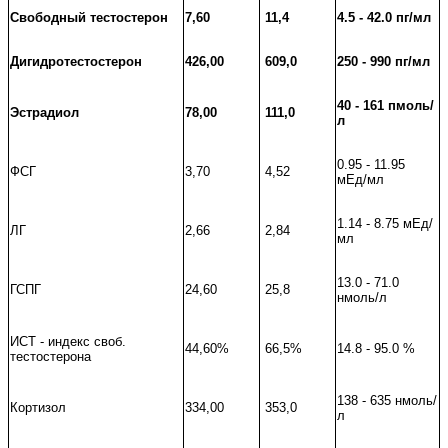
Свободный тестостерон
7,60
11,4
4.5 - 42.0 пг/мл
Дигидротестостер
он
426,00
609,0
250 - 990 пг/мл
40 - 161 пмоль/
Эстрадиол
78,00
111,0
л
0.95 - 11.95
ФСГ
3,70
4,52
мЕд/мл
1.14 - 8.75 мЕд/
ЛГ
2,66
2,84
мл
13.0 - 71.0
ГСПГ
24,60
25,8
нмоль/л
ИСТ - индекс своб.
44,60%
66,5%
14.8 - 95.0 %
тестостерона
138 - 635 нмоль/
Кортизол
334,00
353,0
л