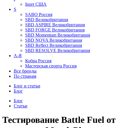
Inzer
США
S
SABO
Россия
SBD
Великобритания
SBD ASPIRE
Великобритания
SBD FORGE
Великобритания
SBD Momentum
Великобритания
SBD NOVA
Великобритания
SBD Reflect
Великобритания
SBD RESOLVE
Великобритания
А-Я
Кобра
Россия
Мастерская спорта
Россия
Все бренды
По странам
Блог и статьи
Блог
Блог
Статьи
Тестирование Battle Fuel от