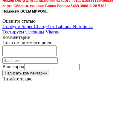
Номер счета для зачисления на карту 40817810938126459829
Карта Сберегательного Банка России 5469 3800 1128 5383
Поможем ВСЕМ МИРОМ...
Оцените статью
Пробуем Super Charge! от Labrada Nutrition...
Тестируем углеводы Vitargo
Комментарии
Пока нет комментариев
Ваш город
Написать комментарий
Читайте также