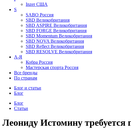
Inzer
США
S
SABO
Россия
SBD
Великобритания
SBD ASPIRE
Великобритания
SBD FORGE
Великобритания
SBD Momentum
Великобритания
SBD NOVA
Великобритания
SBD Reflect
Великобритания
SBD RESOLVE
Великобритания
А-Я
Кобра
Россия
Мастерская спорта
Россия
Все бренды
По странам
Блог и статьи
Блог
Блог
Статьи
Леониду Истомину требуется