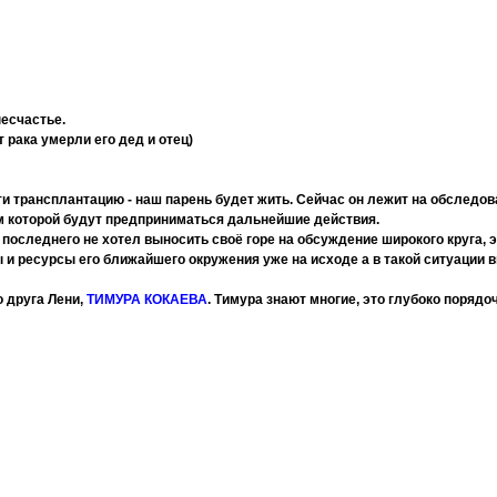
несчастье.
 рака умерли его дед и отец)
ти трансплантацию - наш парень будет жить. Сейчас он лежит на обследов
м которой будут предприниматься дальнейшие действия.
о последнего не хотел выносить своё горе на обсуждение широкого круга, 
 и ресурсы его ближайшего окружения уже на исходе а в такой ситуации 
 друга Лени,
ТИМУРА КОКАЕВА
. Тимура знают многие, это глубоко порядо