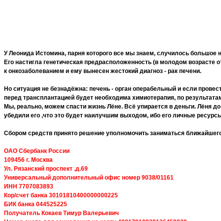
У Леонида Истомина, парня которого все мы знаем, случилось большое 
Его настигла генетическая предрасположенность (в молодом возрасте от
к онкозаболеванием и ему вынесен жестокий диагноз - рак печени.
Но ситуация не безнадёжна: печень - орган операбельный и если провес
перед трансплантацией будет необходима химиотерапия, по результата
Мы, реально, можем спасти жизнь Лёне. Всё упирается в деньги. Лёня д
убедили его ,что это будет наилучшим выходом, ибо его личные ресурсы
Сбором средств принято решение уполномочить заниматься ближайшего
ОАО Сбербанк России
109456 г. Москва
Ул. Рязанский проспект .д.69
Универсальный дополнительный офис номер 9038/01161
ИНН 7707083893
Кор/счет банка 30101810400000000225
БИК банка 044525225
Получатель Кокаев Тимур Валерьевич