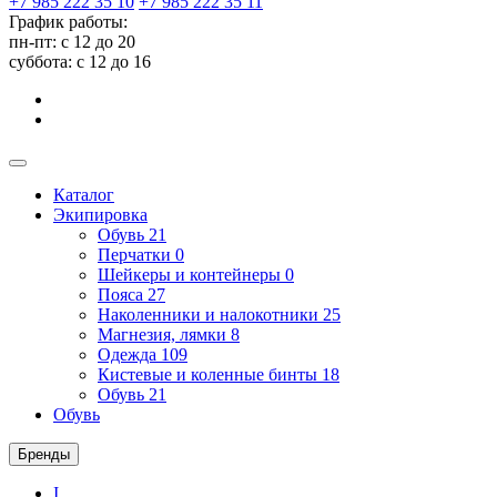
+7 985 222 35 10
+7 985 222 35 11
График работы:
пн-пт: с 12 до 20
суббота: c 12 до 16
Каталог
Экипировка
Обувь
21
Перчатки
0
Шейкеры и контейнеры
0
Пояса
27
Наколенники и налокотники
25
Магнезия, лямки
8
Одежда
109
Кистевые и коленные бинты
18
Обувь
21
Обувь
Бренды
I