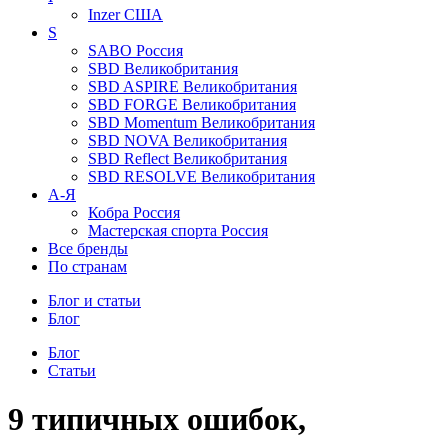
Inzer
США
S
SABO
Россия
SBD
Великобритания
SBD ASPIRE
Великобритания
SBD FORGE
Великобритания
SBD Momentum
Великобритания
SBD NOVA
Великобритания
SBD Reflect
Великобритания
SBD RESOLVE
Великобритания
А-Я
Кобра
Россия
Мастерская спорта
Россия
Все бренды
По странам
Блог и статьи
Блог
Блог
Статьи
9 типичных ошибок,