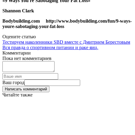
«
9 Ways You're Sabotaging Your Fat Loss
»
Shannon Clark
Bodybuilding.com http://www.bodybuilding.com/fun/9-ways-
youre-sabotaging-your-fat-loss
Оцените статью
Тестируем наколенники SBD вместе с Дмитрием Берестовым
Вся правда о спортивном питании и раке яиц.
Комментарии
Пока нет комментариев
Ваш город
Написать комментарий
Читайте также